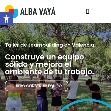
Ir
Menú
al
Abrir barra de herramientas
contenido
Taller de teambuilding en Valencia
Construye un equipo
sólido y mejora el
ambiente de tu trabajo.
QUIERO CONSTRUIR EQUIPO